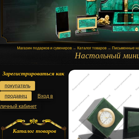
Магазин подарков и сувениров
→
Каталог товаров
→
Письменные н
Настольный мини
Зарегистрироваться как
покупатель
продавец
Вход в
личный кабинет
Каталог товаров