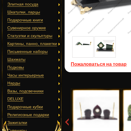
Элитная посуда
Шкатулки, ларцы
Подарочные книги
Сувенирное оружие
Статуэтки и скульптуры
Картины, панно, плакетки
Письменные наборы
Шахматы
Пожаловаться на товар
Подковы
Часы интерьерные
Нарды
Вазы, подсвечники
DELUXE
Подарочные кубки
Религиозные подарки
Зажигалки
Сувениры