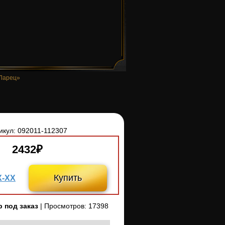
Ларец»
икул:
092011-112307
2432₽
Купить
X-XX
р под заказ
| Просмотров: 17398