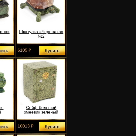
рона»
Шкатулка «Черепаха»
№2
6105 ₽
пить
Купить
ля
Сейф большой
й
змеевик зеленый
10013 ₽
пить
Купить