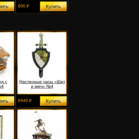
800 ₽
пить
Купить
ед с
Настенные часы «Щит
№4
и меч» №4
8949 ₽
пить
Купить