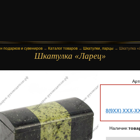
н подарков и сувениров
→
Каталог товаров
→
Шкатулки, ларцы
→
Шкатулка «
Шкатулка «Ларец»
Арт
8(9XX) XXX-X
Наличие:
това