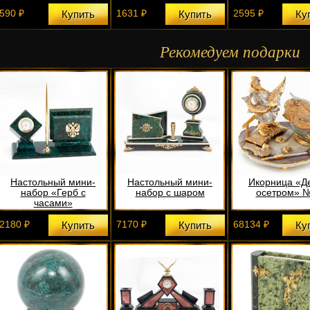
590 ₽
1631 ₽
2595 ₽
Купить
Купить
Ку
Рекомедуем подарки
Настольный мини-
Настольный мини-
Икорница «Д
набор «Герб с
набор с шаром
осетром» 
часами»
2180 ₽
7170 ₽
68134 ₽
Купить
Купить
Ку