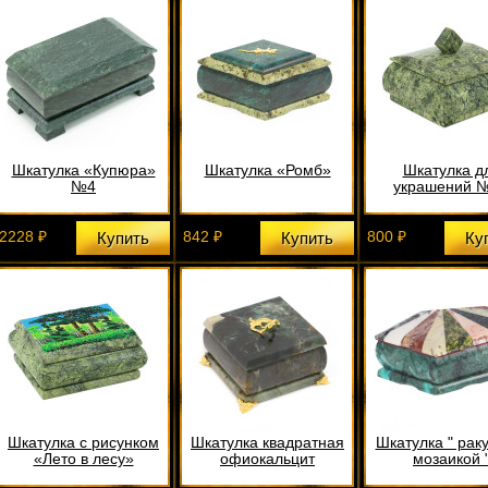
Шкатулка «Купюра»
Шкатулка «Ромб»
Шкатулка д
№4
украшений 
2228 ₽
842 ₽
800 ₽
Купить
Купить
Ку
Шкатулка с рисунком
Шкатулка квадратная
Шкатулка " рак
«Лето в лесу»
офиокальцит
мозаикой 