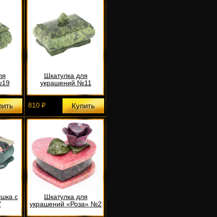
ля
Шкатулка для
№19
украшений №11
810 ₽
пить
Купить
ушка с
Шкатулка для
"
украшений «Роза» №2