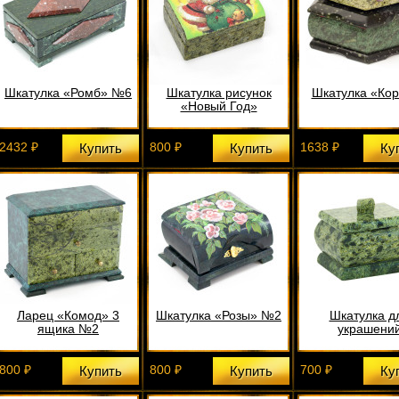
Шкатулка «Ромб» №6
Шкатулка рисунок
Шкатулка «Ко
«Новый Год»
2432 ₽
800 ₽
1638 ₽
Купить
Купить
Ку
Ларец «Комод» 3
Шкатулка «Розы» №2
Шкатулка д
ящика №2
украшени
800 ₽
800 ₽
700 ₽
Купить
Купить
Ку