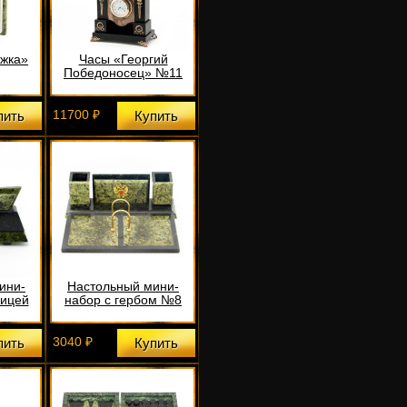
ижка»
Часы «Георгий
Победоносец» №11
11700 ₽
пить
Купить
ини-
Настольный мини-
ницей
набор с гербом №8
3040 ₽
пить
Купить