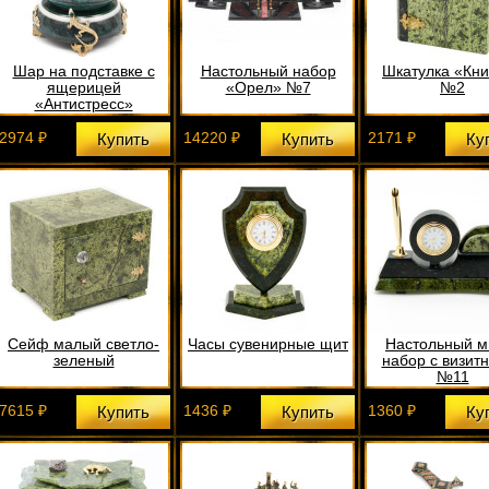
Шар на подставке с
Настольный набор
Шкатулка «Кн
ящерицей
«Орел» №7
№2
«Антистресс»
2974 ₽
14220 ₽
2171 ₽
Купить
Купить
Ку
Сейф малый светло-
Часы сувенирные щит
Настольный м
зеленый
набор с визит
№11
7615 ₽
1436 ₽
1360 ₽
Купить
Купить
Ку