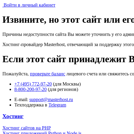
Войти в личный кабинет
Извините, но этот сайт или е
Причины недоступности сайта Вы можете уточнить у его адми
Хостинг-провайдер Masterhost, отвечающий за поддержку
этого
Если этот сайт принадлежит 
Пожалуйста,
проверьте баланс
лицевого счета или свяжитесь с
+7 (495) 772-97-20
(для Москвы)
8-800-200-97-20
(для регионов)
E-mail:
support@masterhost.ru
Техподдержка в
Telegram
Хостинг
Хостинг сайтов на PHP
Хостинг приложений Python и Node.js